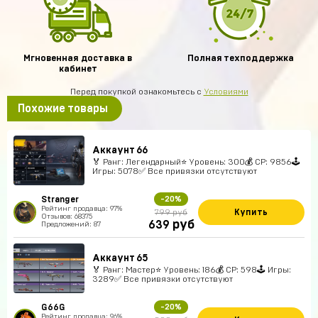
Мгновенная доставка в
Полная техподдержка
кабинет
Перед покупкой ознакомьтесь с
Условиями
Похожие товары
Аккаунт 66
🏅 Ранг: Легендарный⭐️ Уровень: 300💰 CP: 9856🕹
Игры: 5078✅ Все привязки отсутствуют
Stranger
-20%
Рейтинг продавца: 97%
Купить
799 руб
Отзывов: 68375
руб
639
Предложений: 87
Аккаунт 65
🏅 Ранг: Мастер⭐️ Уровень: 186💰 CP: 598🕹 Игры:
3289✅ Все привязки отсутствуют
G66G
-20%
Рейтинг продавца: 96%