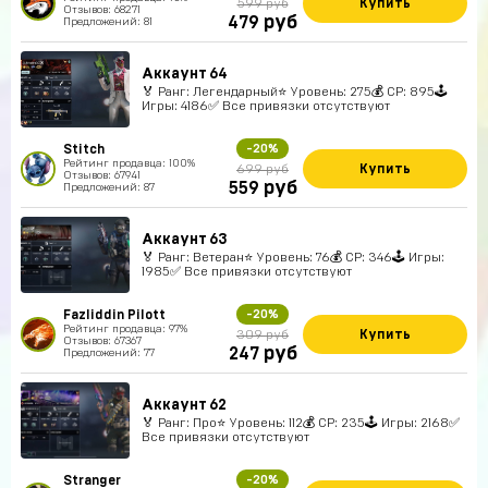
Купить
599 руб
Отзывов: 68271
руб
479
Предложений: 81
Аккаунт 64
🏅 Ранг: Легендарный⭐️ Уровень: 275💰 CP: 895🕹
Игры: 4186✅ Все привязки отсутствуют
Stitch
-20%
Рейтинг продавца: 100%
Купить
699 руб
Отзывов: 67941
руб
559
Предложений: 87
Аккаунт 63
🏅 Ранг: Ветеран⭐️ Уровень: 76💰 CP: 346🕹 Игры:
1985✅ Все привязки отсутствуют
Fazliddin Pilott
-20%
Рейтинг продавца: 97%
Купить
309 руб
Отзывов: 67367
руб
247
Предложений: 77
Аккаунт 62
🏅 Ранг: Про⭐️ Уровень: 112💰 CP: 235🕹 Игры: 2168✅
Все привязки отсутствуют
Stranger
-20%