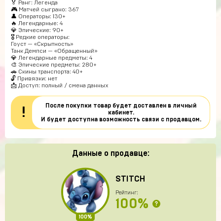
🏅 Ранг: Легенда
🎮 Матчей сыграно: 367
👤 Операторы: 130+
🔥 Легендарные: 4
💎 Эпические: 90+
🎖 Редкие операторы:
Гоуст — «Скрытность»
Танк Демпси — «Обращенный»
💎 Легендарные предметы: 4
🎨 Эпические предметы: 280+
🚗 Скины транспорта: 40+
🔓 Привязки: нет
📩 Доступ: полный / смена данных
После покупки товар будет доставлен в личный
!
кабинет.
И будет доступна возможность связи с продавцом.
Данные о продавце:
STITCH
Рейтинг:
100%
?
100%