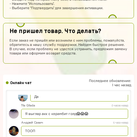
Тёма Водянников
8 часов назад
- Нажмите "Использовать".
- Выберите "Подтвердить" для завершения активации.
Всё прекрасно робит аккаунт топчик))
Егор Климов
8 часов назад
Это не обман?
Не пришел товар. Что делать?
Кирилл Черных
7 часов назад
Если заказ не пришёл или возникли с ним проблемы, пожалуйста,
обратитесь в нашу службу поддержки. Найдем быстрое решение.
Нет. Магаз рили крутой
В случае, если проблему не удастся устранить, предложим замену
товара или оформим возврат средств.
Илья Лысов
7 часов назад
ТОП Магазин
Тимофей Ковалев
6 часов назад
ТК
Точно работает?
Последнее обновление:
Онлайн чат
1 час назад
Юлия Мирошкина
6 часов назад
Да
Tfa Gfada
6 часов назад
Я выглар акк с керамбит голд😱😱😱
Андрей Савич
4 часа назад
ТООП