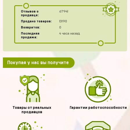
Отзывов о
67941
продавце:
Продано товаров:
13190
Возвратов:
0
Последняя
4 часа назад
продажа:
Покупая у нас вы получите
Товары от реальных
Гарантии работоспособности
продавцов