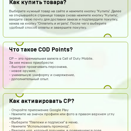
Как купить товара?
Выберите нужный товар на сайте и нажмите кнопку "Купить". Далее
на открывшейся странице товара снова нажмите кнопку "Купить",
Алексей Полочанский
15 часов назад
введите свою почту для доставки заказа и подтвердите покупку,
Сябки😘 аккаунт получил сразу после оплаты
нажав на кнопку "Оплатить и играть". После чего выберите
удобный способ оплаты и завершите покупку.
Всеволод Кожин
14 часов назад
Пацаны сайт рили робит! Взял гемов длали промокод
вел в гугл плей и все пришло! Я апж не поверил
Что такое COD Points?
Геннадий Быков
13 часов назад
CP — это премиальная валюта в Call of Duty Mobile.
и ахуел что за такую цену не наебали
За нее можно приобрести:
- быстрое прокачивать персонажа,
Кирилл Иванов
12 часов назад
- новое оружие,
- уникальную униформу и снаряжение,
ой *работает*
- дополнительный опыт.
Егор Карачев
10 часов назад
ЕК
Топ сайт!
Как активировать CP?
dranik
10 часов назад
спс
- Откройте приложение Google Play
- Нажмите на значок профиля или фото в правом верхнем углу
Пэндлтон Джонс
9 часов назад
экрана.
- Выберите "Платежи и подписки" в меню.
Сайт просто топ
- Нажмите "Использовать промокод".
- Введите код, который получили, в появившемся поле.