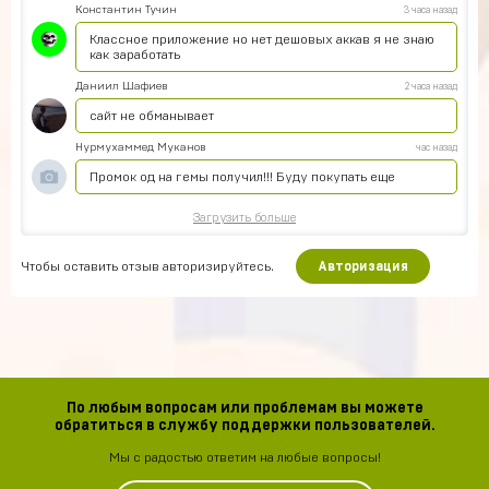
Константин Тучин
3 часа назад
Классное приложение но нет дешовых аккав я не знаю
как заработать
Даниил Шафиев
2 часа назад
сайт не обманывает
Нурмухаммед Муканов
час назад
Промок од на гемы получил!!! Буду покупать еще
Загрузить больше
Чтобы оставить отзыв авторизируйтесь.
Авторизация
По любым вопросам или проблемам вы можете
обратиться в службу поддержки пользователей.
Мы с радостью ответим на любые вопросы!