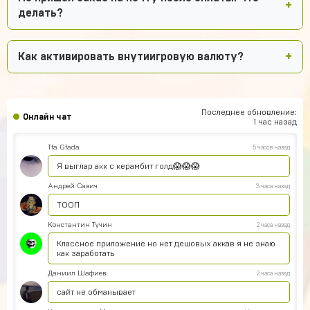
делать?
Как активировать внутиигровую валюту?
Последнее обновление:
Онлайн чат
1 час назад
Tfa Gfada
5 часов назад
Я выглар акк с керамбит голд😱😱😱
Андрей Савич
3 часа назад
ТООП
Константин Тучин
2 часа назад
Классное приложение но нет дешовых аккав я не знаю
как заработать
Даниил Шафиев
2 часа назад
сайт не обманывает