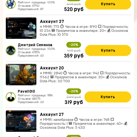
Рейтинг продавца: 100%
Купить
649 руб
Отзывов: 67941
руб
520
Предложений: 87
Аккаунт 37
⭐️ MMR: 775 ⏱ Часов в игре: 890 💥 Порядочность:
10 234 🎒 Предметов в инвентаре: 20+ 💰 Осколков
Dota Plus: 10 570
Дмитрий Семенов
-20%
Рейтинг продавца: 100%
Купить
449 руб
Отзывов: 67874
руб
359
Предложений: 63
Аккаунт 20
⭐️ MMR: 2840 ⏱ Часов в игре: 942 💥 Порядочность:
9362 🎒 Предметов в инвентаре: 20+ 💰 Осколков
Dota Plus: 30 700
Pavel1010
-20%
Рейтинг продавца: 98%
Купить
399 руб
Отзывов: 68075
руб
319
Предложений: 60
Аккаунт 27
⭐️ MMR: калибровка ⏱ Часов в игре: 748 💥
Порядочность: 1 🎒 Предметов в инвентаре: 40+ 💰
Осколков Dota Plus: 5 430