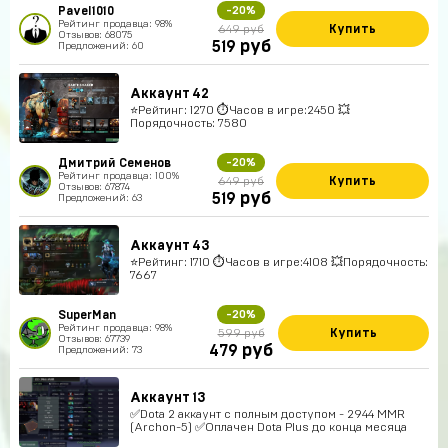
Pavel1010
-20%
Рейтинг продавца: 98%
Купить
649 руб
Отзывов: 68075
руб
519
Предложений: 60
Аккаунт 42
⭐️Рейтинг: 1270 ⏱Часов в игре:2450 💥
Порядочность: 7580
Дмитрий Семенов
-20%
Рейтинг продавца: 100%
Купить
649 руб
Отзывов: 67874
руб
519
Предложений: 63
Аккаунт 43
⭐️Рейтинг: 1710 ⏱Часов в игре:4108 💥Порядочность:
7667
SuperMan
-20%
Рейтинг продавца: 98%
Купить
599 руб
Отзывов: 67739
руб
479
Предложений: 73
Аккаунт 13
✅Dota 2 аккаунт с полным доступом - 2944 MMR
(Archon-5) ✅Оплачен Dota Plus до конца месяца