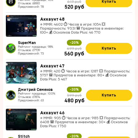
Рейтинг продавца: 96%
Купить
649 руб
Отзывов: 68180
руб
520
Предложений: 78
Аккаунт 48
⭐️ MMR: 4602 ⏱ Часов в игре: 1054 💥
Порядочность: 9331 🎒 Предметов в инвентаре:
100+ 💰 Осколков Dota Plus: 46 770
SuperMan
-20%
Рейтинг продавца: 98%
Купить
699 руб
Отзывов: 67739
руб
560
Предложений: 73
Аккаунт 47
⭐️ MMR: 420 ⏱ Часов в игре: 1287 💥 Порядочность:
5757 🎒 Предметов в инвентаре: 80+ 💰 Осколков
Dota Plus: 5 467
Дмитрий Семенов
-20%
Рейтинг продавца: 100%
Купить
599 руб
Отзывов: 67874
руб
480
Предложений: 63
Аккаунт 46
⭐️ MMR: 905 ⏱ Часов в игре: 985 💥 Порядочность:
6408 🎒 Предметов в инвентаре: 30+ 💰 Осколков
Dota Plus: 1 750
Stitch
-20%