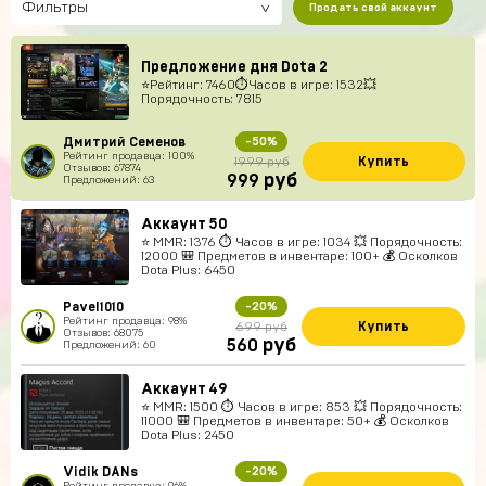
Фильтры
Продать свой аккаунт
Предложение дня Dota 2
⭐️Рейтинг: 7460⏱Часов в игре: 1532💥
Порядочность: 7815
Дмитрий Семенов
-50%
Рейтинг продавца: 100%
Купить
1999 руб
Отзывов: 67874
руб
999
Предложений: 63
Аккаунт 50
⭐️ MMR: 1376 ⏱ Часов в игре: 1034 💥 Порядочность:
12000 🎒 Предметов в инвентаре: 100+ 💰 Осколков
Dota Plus: 6450
Pavel1010
-20%
Рейтинг продавца: 98%
Купить
699 руб
Отзывов: 68075
руб
560
Предложений: 60
Аккаунт 49
⭐️ MMR: 1500 ⏱ Часов в игре: 853 💥 Порядочность:
11000 🎒 Предметов в инвентаре: 50+ 💰 Осколков
Dota Plus: 2450
Vidik DANs
-20%