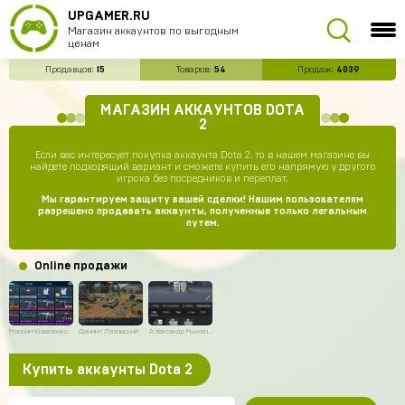
UPGAMER.RU
Магазин аккаунтов по выгодным
ценам
Продавцов:
15
Товаров:
54
Продаж:
4039
МАГАЗИН АККАУНТОВ DOTA
2
Если вас интересует покупка аккаунта Dota 2, то в нашем магазине вы
найдете подходящий вариант и сможете купить его напрямую у другого
игрока без посредников и переплат.
Мы гарантируем защиту вашей сделки! Нашим пользователям
разрешено продавать аккаунты, полученные только легальным
путем.
Online продажи
Максим Коваленко
Даниил Лазовский
Александр Рыженков
Купить аккаунты Dota 2