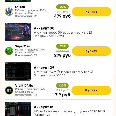
Stitch
-20%
Рейтинг продавца: 100%
Купить
599 руб
Отзывов: 67941
руб
479
Предложений: 87
Аккаунт 38
⭐️Рейтинг: 5000 ⏱Часов в игре: 4312 💥
Порядочность: 9728
SuperMan
-20%
Рейтинг продавца: 98%
Купить
1099 руб
Отзывов: 67739
руб
879
Предложений: 73
Аккаунт 39
⭐️Рейтинг: 7762 ⏱Часов в игре: 6829 💥
Порядочность: 10000
Vidik DANs
-20%
Рейтинг продавца: 96%
Купить
899 руб
Отзывов: 68180
руб
719
Предложений: 78
Аккаунт 15
✅Dota 2 аккаунт с полным доступом - 2498 MMR
(Archon-2)