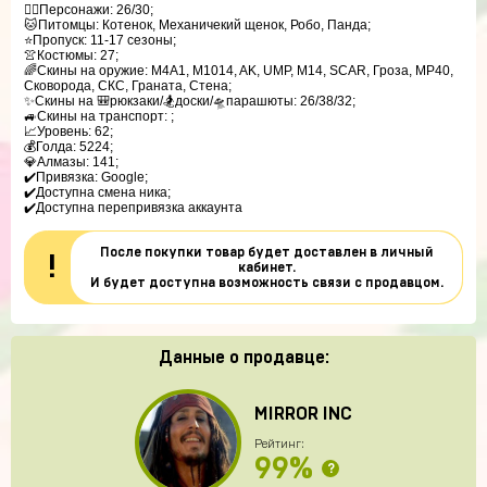
🚶‍♂️Персонажи: 26/30;

🐱Питомцы: Котенок, Механичекий щенок, Робо, Панда;

⭐️Пропуск: 11-17 сезоны;

👚Костюмы: 27;

🌈Скины на оружие: M4A1, M1014, AK, UMP, M14, SCAR, Гроза, MP40, 
Сковорода, СКС, Граната, Стена;

✨Скины на 🎒рюкзаки/🏂доски/🛸парашюты: 26/38/32;

🚙Скины на транспорт: ;

📈Уровень: 62;

💰Голда: 5224;

💎Алмазы: 141;

✔️Привязка: Google;

✔️Доступна смена ника;

✔️Доступна перепривязка аккаунта
После покупки товар будет доставлен в личный
!
кабинет.
И будет доступна возможность связи с продавцом.
Данные о продавце:
MIRROR INC
Рейтинг:
99%
?