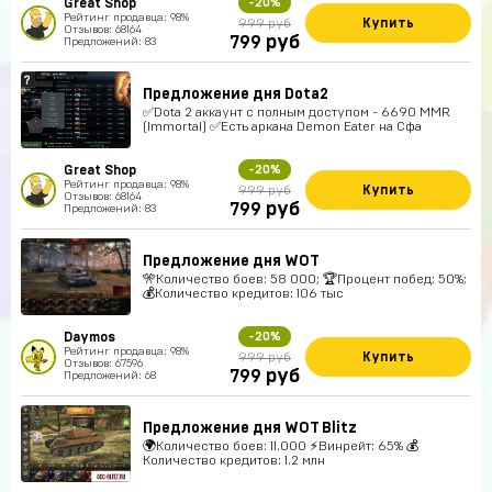
Great Shop
-20%
Рейтинг продавца: 98%
Купить
999 руб
Отзывов: 68164
руб
799
Предложений: 83
Предложение дня Dota2
✅Dota 2 аккаунт с полным доступом - 6690 MMR
(Immortal) ✅Есть аркана Demon Eater на Сфа
Great Shop
-20%
Рейтинг продавца: 98%
Купить
999 руб
Отзывов: 68164
руб
799
Предложений: 83
Предложение дня WOT
🎌Количество боев: 58 000; 🏆Процент побед: 50%;
💰Количество кредитов: 106 тыс
Daymos
-20%
Рейтинг продавца: 98%
Купить
999 руб
Отзывов: 67596
руб
799
Предложений: 68
Предложение дня WOT Blitz
🌍Количество боев: 11.000 ⚡Винрейт: 65% 💰
Количество кредитов: 1.2 млн