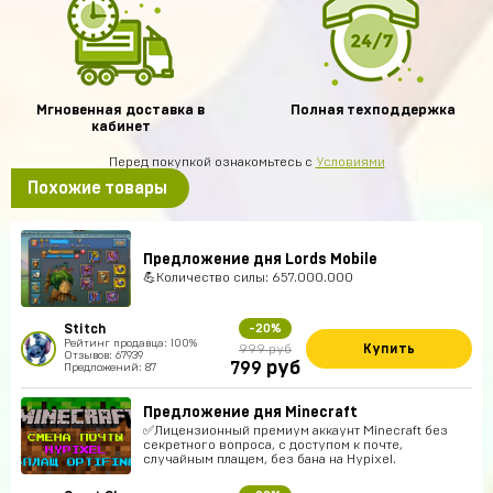
Мгновенная доставка в
Полная техподдержка
кабинет
Перед покупкой ознакомьтесь с
Условиями
Похожие товары
Предложение дня Lords Mobile
💪Количество силы: 657.000.000
Stitch
-20%
Рейтинг продавца: 100%
Купить
999 руб
Отзывов: 67939
руб
799
Предложений: 87
Предложение дня Minecraft
✅Лицензионный премиум аккаунт Minecraft без
секретного вопроса, с доступом к почте,
случайным плащем, без бана на Hypixel.