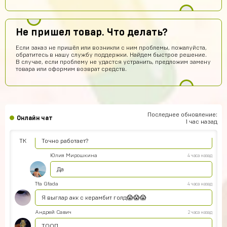
Тёма Водянников
6 часов назад
Всё прекрасно робит аккаунт топчик))
Не пришел товар. Что делать?
Егор Климов
6 часов назад
Если заказ не пришёл или возникли с ним проблемы, пожалуйста,
обратитесь в нашу службу поддержки. Найдем быстрое решение.
Это не обман?
В случае, если проблему не удастся устранить, предложим замену
товара или оформим возврат средств.
Кирилл Черных
6 часов назад
Нет. Магаз рили крутой
Илья Лысов
5 часов назад
ТОП Магазин
Последнее обновление:
Онлайн чат
1 час назад
Тимофей Ковалев
5 часов назад
ТК
Точно работает?
Юлия Мирошкина
4 часа назад
Да
Tfa Gfada
4 часа назад
Я выглар акк с керамбит голд😱😱😱
Андрей Савич
2 часа назад
ТООП