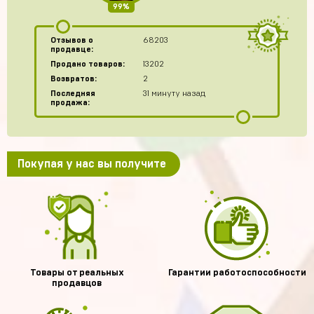
99%
Отзывов о
68203
продавце:
Продано товаров:
13202
Возвратов:
2
Последняя
31 минуту назад
продажа:
Покупая у нас вы получите
Товары от реальных
Гарантии работоспособности
продавцов