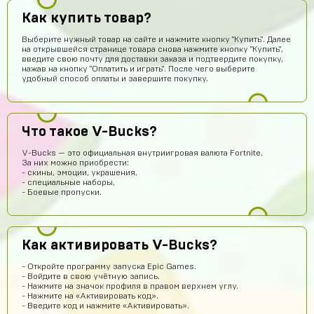
Даниил Анисимов
15 часов назад
Как купить товар?
Акк норм
Выберите нужный товар на сайте и нажмите кнопку "Купить". Далее
на открывшейся странице товара снова нажмите кнопку "Купить",
Алексей Полочанский
14 часов назад
введите свою почту для доставки заказа и подтвердите покупку,
Сябки😘 аккаунт получил сразу после оплаты
нажав на кнопку "Оплатить и играть". После чего выберите
удобный способ оплаты и завершите покупку.
Всеволод Кожин
13 часов назад
Пацаны сайт рили робит! Взял гемов длали промокод
вел в гугл плей и все пришло! Я апж не поверил
Что такое V-Bucks?
Геннадий Быков
12 часов назад
V-Bucks — это официальная внутриигровая валюта Fortnite.
и ахуел что за такую цену не наебали
За них можно приобрести:
- скины, эмоции, украшения,
Кирилл Иванов
11 часов назад
- специальные наборы,
- Боевые пропуски.
ой *работает*
Егор Карачев
9 часов назад
ЕК
Топ сайт!
Как активировать V-Bucks?
dranik
9 часов назад
- Откройте программу запуска Epic Games.
спс
- Войдите в свою учётную запись.
- Нажмите на значок профиля в правом верхнем углу.
Пэндлтон Джонс
8 часов назад
- Нажмите на «Активировать код».
- Введите код и нажмите «Активировать».
Сайт просто топ