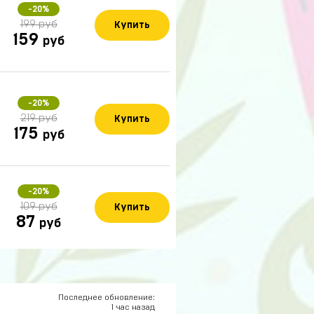
-20%
199 руб
Купить
159
руб
14 часов назад
-20%
219 руб
Купить
175
13 часов назад
руб
л теперь рублуюсь на
на дешманском лол
12 часов назад
-20%
109 руб
Купить
87
руб
11 часов назад
ИДЕТЕ МЕНЯ ТО ЭТО НЕ БОТ
10 часов назад
Последнее обновление:
1 час назад