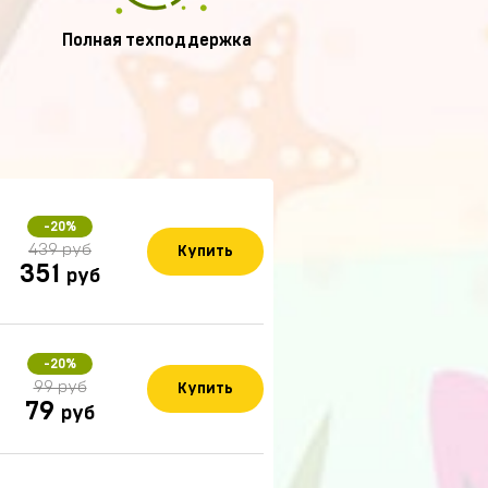
Полная техподдержка
-20%
439 руб
Купить
351
руб
-20%
99 руб
Купить
79
руб