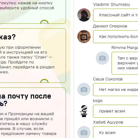
покупку, нажав на кнопку
Vladimir Shumskiy
о выберите удобный способ
Классный сайт и т
Даниил Смирнов
каз?
Как пополнить бо
ную при оформлении
Rimma Marg
й и инструкцией на его
те также папку "Спам" —
Там с вер
уда. Пройдите по
верхнем у
бинет, перейдите в раздел
них нажи
каз.
Саша Соколов
Нет магаз не кида
а почту после
ksgs
ь?
привет всем
ам и Промоакции на вашей
не пришёл или возникли с
Хабиб Ашуров
атитесь в нашу службу
ение. В случае, если
Ку всем
, предложим замену товара