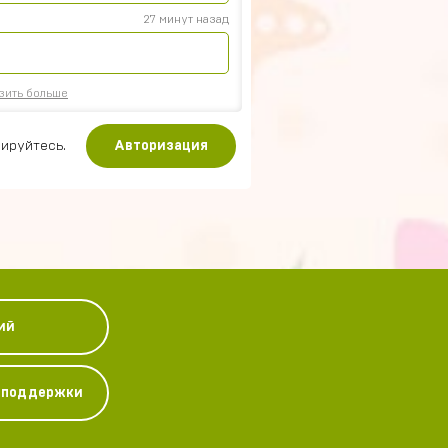
27 минут назад
зить больше
ируйтесь.
Авторизация
ий
у поддержки