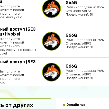
щ
G66G
Вы получите
Рейтинг продавца: 96%
аунт Minecraft
Отзывов: 68193
ановленного
Предложений: 81
са. Аккаунт с
potkukocta
лный доступ (БЕЗ
+Hypixel
G66G
Сайт топ!!!
Вы получите
Рейтинг продавца: 96%
аунт Minecraft
Отзывов: 68193
Макс Коробков
ановленного
Предложений: 81
са. Аккаунт с плащем
Топчик. Акк прише
ixel.
нормальном а не 
лный доступ (БЕЗ
G66G
Антон Трофимов
Рейтинг продавца: 96%
Вы получите
крута
Отзывов: 68193
аунт Minecraft
Предложений: 81
ановленного
са.
Лёша Бикметов
привет ЕСЛИ МЫ В
Pizdavam
ь от других
Онлайн чат
TOP