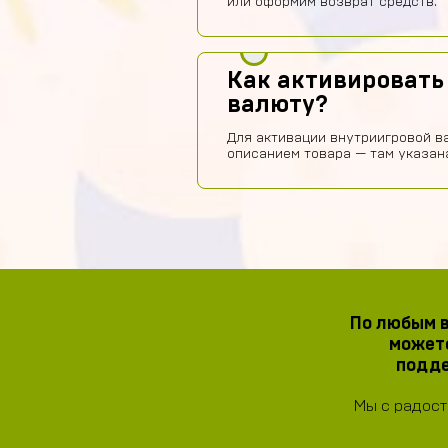
или оформим возврат средств.
Как активировать
валюту?
Для активации внутриигровой в
описанием товара — там указан
По любым в
можете
подде
Мы с радост