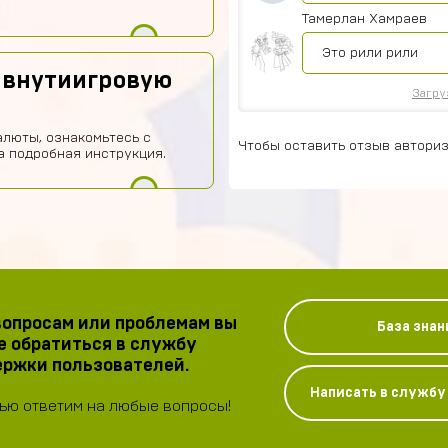
Тамерлан Хамраев
Это рили рили
 внутиигровую
Загру
алюты, ознакомьтесь с
Чтобы оставить отзыв авториз
а подробная инструкция.
опросам или проблемам вы
База знан
 обратиться в службу
ржки пользователей.
Написать в служб
ью ответим на любые вопросы!