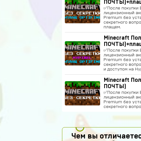
ПОЧТЫ)+пла
✅После покупки 
лицензионный акк
Premium без уст
секретного вопро
плащем.
Minecraft По
ПОЧТЫ)+плащ
✅После покупки 
лицензионный акк
Premium без уст
секретного вопро
и доступом на Hyp
Minecraft По
ПОЧТЫ)
✅После покупки 
лицензионный акк
Premium без уст
секретного вопро
Чем вы отличаетес