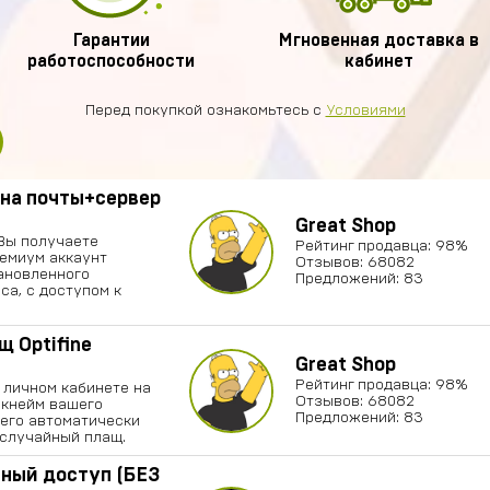
Гарантии
Мгновенная доставка в
работоспособности
кабинет
Перед покупкой ознакомьтесь с
Условиями
ена почты+сервер
Great Shop
Вы получаете
Рейтинг продавца: 98%
емиум аккаунт
Отзывов: 68082
тановленного
Предложений: 83
са, с доступом к
щ Optifine
Great Shop
Рейтинг продавца: 98%
 личном кабинете на
Отзывов: 68082
икнейм вашего
Предложений: 83
него автоматически
 случайный плащ.
лный доступ (БЕЗ