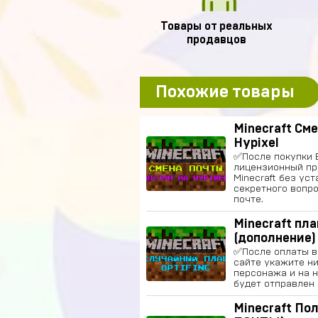
Товары от реальных
продавцов
Похожие товары
Minecraft См
Hypixel
✅После покупки 
лицензионный пр
Minecraft без ус
секретного вопро
почте.
Minecraft пла
(дополнение)
✅После оплаты в
сайте укажите н
персонажа и на 
будет отправлен
Minecraft По