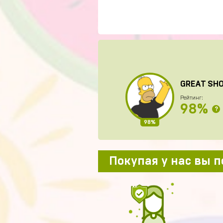
GREAT SH
Рейтинг:
98%
?
98%
Покупая у нас вы 