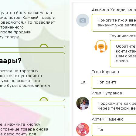
Альбина Хамадишина
рудится большая команда
иалистов. Каждый товар и
Помогите пж я ввё
роверяются, что позволяет
аккаунт уже запл
страненного
 после продажи
Техническая
у товару.
Обратите
контактам
Вам обяз
овары?
заказ.
аются на торговых
Егор Карачев
ваются от устройств
 уже не сможет его
ЕК
Топ сайт!
нно будете единоличным
Илья Чупраков
Подскажите как р
через телефон, ве
Артём Пащенко
е и нажмите кнопку
 странице товара снова
Топ
те свою почту для