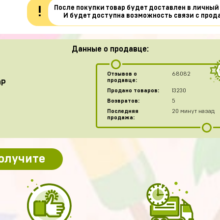
После покупки товар будет доставлен в личный
!
И будет доступна возможность связи с прод
Данные о продавце:
Отзывов о
68082
продавце:
OP
Продано товаров:
13230
Возвратов:
5
Последняя
20 минут назад
продажа:
получите