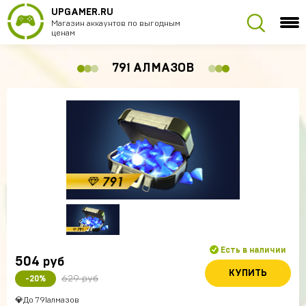
UPGAMER.RU
Магазин аккаунтов по выгодным
ценам
791 АЛМАЗОВ
Есть в наличии
504
руб
КУПИТЬ
629 руб
-20%
💎До 791алмазов