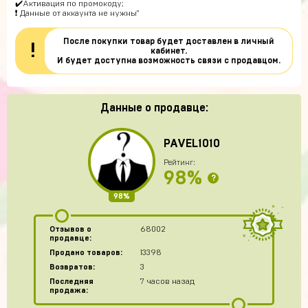
✔️Активация по промокоду;
❗ Данные от аккаунта не нужны"
После покупки товар будет доставлен в личный
!
кабинет.
И будет доступна возможность связи с продавцом.
Данные о продавце:
PAVEL1010
Рейтинг:
98%
?
98%
Отзывов о
68002
продавце:
Продано товаров:
13398
Возвратов:
3
Последняя
7 часов назад
продажа: