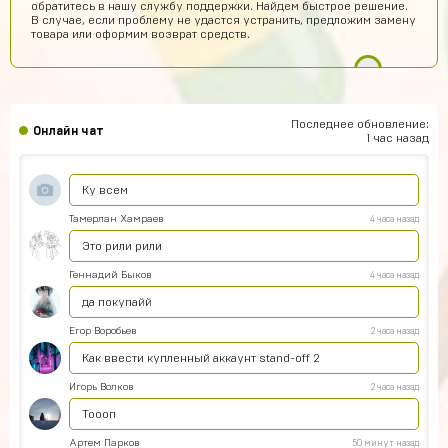
обратитесь в нашу службу поддержки. Найдем быстрое решение.
Там с верху есть твой акк в левом верхнем углу и
В случае, если проблему не удастся устранить, предложим замену
там у тебя 0 рублей на них нажимай и всё
товара или оформим возврат средств.
Саша Соколов
7 часов назад
Нет магаз не кидает все клево
ksgs
7 часов назад
Последнее обновление:
Онлайн чат
привет всем
1 час назад
Хабиб Ашуров
6 часов назад
Ку всем
Тамерлан Хамраев
4 часа назад
Это рили рили
Геннадий Быков
4 часа назад
да покупайй
Егор Воробьев
2 часа назад
Как ввести купленный аккаунт stand-off 2
Игорь Волков
2 часа назад
Тоооп
Артем Парков
50 минут назад