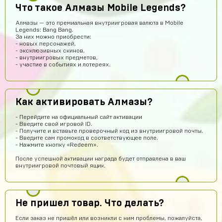
Помогите пж я ввёл не правильный эмаил но за аккаунт
Что такое Алмазы Mobile Legends?
уже заплатил подскажите что делать?
Алмазы — это премиальная внутриигровая валюта в Mobile
Техническая поддержка
13 часов назад
Legends: Bang Bang.
За них можно приобрести:
Обратитесь к нам в поддержку по контактам,
- новых персонажей,
представленным на сайте. Вам обязательно
- эксклюзивных скинов,
помогут получить заказ.
- внутриигровых предметов,
- участие в событиях и лотереях.
Егор Карачев
12 часов назад
ЕК
Топ сайт!
Илья Чупраков
12 часов назад
Как активировать Алмазы?
Подскажите как решить проблему с оплатой через
телефон, вечная загрузка
- Перейдите на официальный сайт активации
- Введите свой игровой ID.
Артём Пащенко
11 часов назад
- Получите и вставьте проверочный код из внутриигровой почты.
- Введите сам промокод в соответствующее поле.
Топ
- Нажмите кнопку «Redeem».
Vladimir Shumskiy
10 часов назад
После успешной активации награда будет отправлена в ваш
внутриигровой почтовый ящик.
Классный сайт и товары!
Даниил Смирнов
10 часов назад
Как пополнить боланс
Не пришел товар. Что делать?
Rimma Margaryan
9 часов назад
Если заказ не пришёл или возникли с ним проблемы, пожалуйста,