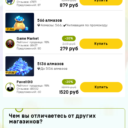
Купить
1099 руб
Отзывов: 67871
руб
879
Предложений: 87
566 алмазов
💎Алмазы: 566; ✔️Активация по промокоду
Game Market
-20%
Рейтинг продавца: 98%
Купить
349 руб
Отзывов: 68437
руб
279
Предложений: 80
5136 алмазов
💎До 5136 алмазов
Pavel1010
-20%
Рейтинг продавца: 98%
Купить
1899 руб
Отзывов: 68002
руб
1520
Предложений: 60
Чем вы отличаетесь от других
магазинов?