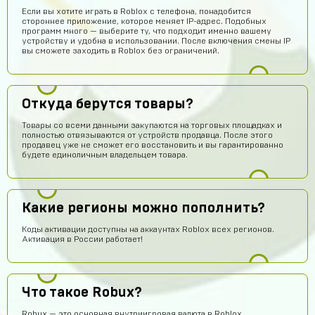
Если вы хотите играть в Roblox с телефона, понадобится
стороннее приложение, которое меняет IP-адрес. Подобных
программ много — выберите ту, что подходит именно вашему
устройству и удобна в использовании. После включения смены IP
вы сможете заходить в Roblox без ограничений.
Откуда берутся товары?
Товары со всеми данными закупаются на торговых площадках и
полностью отвязываются от устройств продавца. После этого
продавец уже не сможет его восстановить и вы гарантированно
будете единоличным владельцем товара.
Даниил Анисимов
15 часов назад
Акк норм
Какие регионы можно пополнить?
Алексей Полочанский
14 часов назад
Коды активации доступны на аккаунтах Roblox всех регионов.
Сябки😘 аккаунт получил сразу после оплаты
Активация в России работает!
Всеволод Кожин
13 часов назад
Пацаны сайт рили робит! Взял гемов длали промокод
вел в гугл плей и все пришло! Я апж не поверил
Что такое Robux?
Геннадий Быков
12 часов назад
Robux — это основная внутриигровая валюта в Roblox.