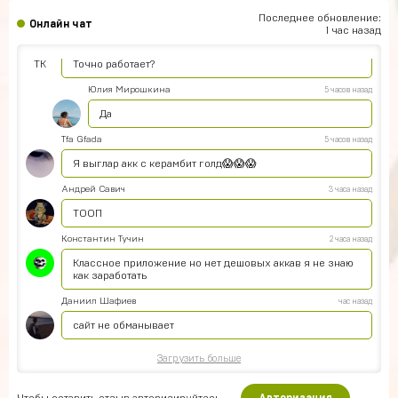
ТОП Магазин
Последнее обновление:
Онлайн чат
1 час назад
Тимофей Ковалев
5 часов назад
ТК
Точно работает?
Юлия Мирошкина
5 часов назад
Да
Tfa Gfada
5 часов назад
Я выглар акк с керамбит голд😱😱😱
Андрей Савич
3 часа назад
ТООП
Константин Тучин
2 часа назад
Классное приложение но нет дешовых аккав я не знаю
как заработать
Даниил Шафиев
час назад
сайт не обманывает
Загрузить больше