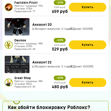
Fazliddin Pilott
-20%
Рейтинг продавца: 97%
Купить
799 руб
Отзывов: 67366
руб
659
Предложений: 77
Аккаунт 20
📈Возраст аккаунта: 2 года💵Донат: 1500R$
Daymos
-20%
Рейтинг продавца: 98%
Купить
659 руб
Отзывов: 67596
руб
529
Предложений: 68
Аккаунт 22
📈Возраст аккаунта: 3 года💵Донат: 1000R$
Great Shop
-20%
Рейтинг продавца: 98%
Купить
599 руб
Отзывов: 68164
руб
480
Предложений: 83
Как обойти блокировку Роблокс?