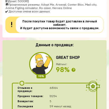
💵Донат: 5000R$
🌍Прокаченные режимы: Adopt Me, Arsenal, Conter Blox, Mad city,
Anime Figting simulator, Ro-sleer, Heroes Online
✔️ Доступна смена всех данных
После покупки товар будет доставлен в личный
!
кабинет.
И будет доступна возможность связи с продавцом.
Данные о продавце:
GREAT SHOP
Рейтинг:
98%
?
98%
Отзывов о
68164
продавце:
Продано товаров:
13254
Возвратов:
5
Последняя
59 минут назад