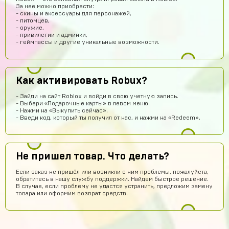
За нее можно приобрести:
и ахуел что за такую цену не наебали
- скины и аксессуары для персонажей,
- питомцев,
Кирилл Иванов
11 часов назад
- оружие,
- привилегии и админки,
ой *работает*
- геймпассы и другие уникальные возможности.
Егор Карачев
10 часов назад
ЕК
Топ сайт!
Как активировать Robux?
dranik
9 часов назад
спс
- Зайди на сайт Roblox и войди в свою учетную запись.
- Выбери «Подарочные карты» в левом меню.
Пэндлтон Джонс
8 часов назад
- Нажми на «Выкупить сейчас».
- Введи код, который ты получил от нас, и нажми на «Redeem».
Сайт просто топ
Тёма Водянников
7 часов назад
Всё прекрасно робит аккаунт топчик))
Не пришел товар. Что делать?
Егор Климов
7 часов назад
Если заказ не пришёл или возникли с ним проблемы, пожалуйста,
обратитесь в нашу службу поддержки. Найдем быстрое решение.
Это не обман?
В случае, если проблему не удастся устранить, предложим замену
товара или оформим возврат средств.
Кирилл Черных
7 часов назад
Нет. Магаз рили крутой
Илья Лысов
6 часов назад