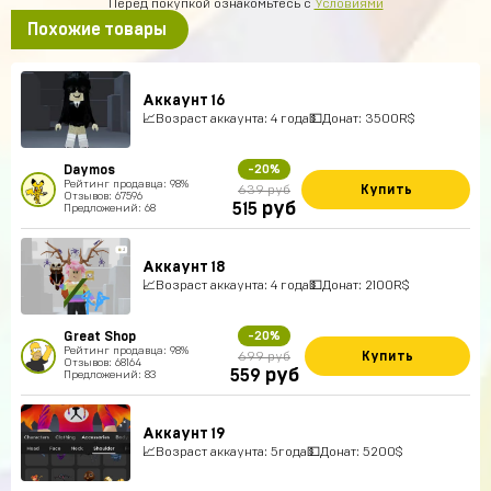
Перед покупкой ознакомьтесь с
Условиями
Похожие товары
Аккаунт 16
📈Возраст аккаунта: 4 года💵Донат: 3500R$
Daymos
-20%
Рейтинг продавца: 98%
Купить
639 руб
Отзывов: 67596
руб
515
Предложений: 68
Аккаунт 18
📈Возраст аккаунта: 4 года💵Донат: 2100R$
Great Shop
-20%
Рейтинг продавца: 98%
Купить
699 руб
Отзывов: 68164
руб
559
Предложений: 83
Аккаунт 19
📈Возраст аккаунта: 5года💵Донат: 5200$