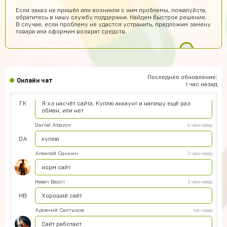
Ilya
8 часов назад
Если заказ не пришёл или возникли с ним проблемы, пожалуйста,
обратитесь в нашу службу поддержки. Найдем быстрое решение.
Подходит на ps4?
В случае, если проблему не удастся устранить, предложим замену
товара или оформим возврат средств.
Айнур Кулиева
6 часов назад
Акк пришел)))
Иван Горобинский
6 часов назад
Куда пришел? На почту?
Последнее обновление:
Онлайн чат
1 час назад
Гоша Кемертелидзе
6 часов назад
ГК
Я хз насчёт сайта. Куплю аккаунт и напишу ещё раз
обман, или нет
Daniel Abazov
4 часа назад
DA
куплю
Алексей Санкин
3 часа назад
норм сайт
Hesen Baqiri
2 часа назад
HB
Хороший сайт
Арсений Салтыков
час назад
Сайт работает