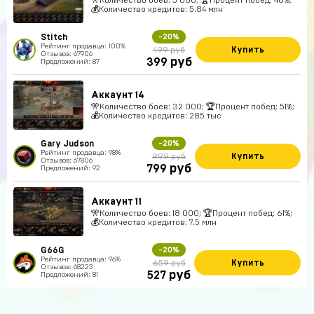
💰Количество кредитов: 5.84 млн
Stitch
-20%
Рейтинг продавца: 100%
Купить
499 руб
Отзывов: 67906
руб
399
Предложений: 87
Аккаунт 14
🎌Количество боев: 32 000; 🏆Процент побед: 51%;
💰Количество кредитов: 285 тыс
Gary Judson
-20%
Рейтинг продавца: 98%
Купить
999 руб
Отзывов: 67806
руб
799
Предложений: 92
Аккаунт 11
🎌Количество боев: 18 000; 🏆Процент побед: 61%;
💰Количество кредитов: 7.5 млн
G66G
-20%
Рейтинг продавца: 96%
Купить
659 руб
Отзывов: 68223
руб
527
Предложений: 81