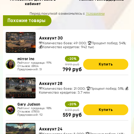
кабинет
Перед покупкой ознакомьтесь с
Условиями
Похожие товары
Аккаунт 30
🎌Количество боев: 49 000; 🏆Процент побед: 54%;
💰Количество кредитов: 942 тыс
mirror inc
-20%
Рейтинг продавца: 99%
Купить
999 руб
Отзывов: 68164
руб
799
Предложений: 51
Аккаунт 28
🎌Количество боев: 21 000; 🏆Процент побед: 51%; 💰
Количество кредитов: 3.7 млн
Gary Judson
-20%
Рейтинг продавца: 98%
Купить
699 руб
Отзывов: 67806
руб
559
Предложений: 92
Аккаунт 24
🎌Количество боев: 5 000; 🏆Процент побед: 46%;