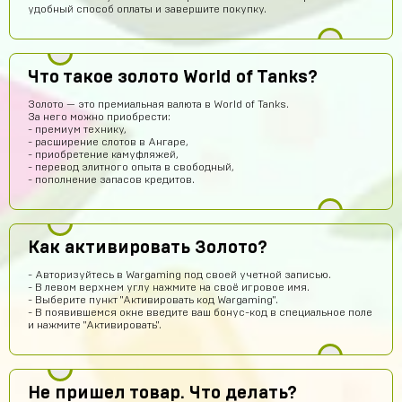
удобный способ оплаты и завершите покупку.
Абукар Хамхоев
14 часов назад
Что такое золото World of Tanks?
Top
Золото — это премиальная валюта в World of Tanks.
Игорь Богданович
13 часов назад
За него можно приобрести:
- премиум технику,
Збс, не обман👌
- расширение слотов в Ангаре,
- приобретение камуфляжей,
Vladislav Vporyade
12 часов назад
- перевод элитного опыта в свободный,
- пополнение запасов кредитов.
Сайт топ
Timofei Fivtitwo
11 часов назад
норм сайт
Как активировать Золото?
somftdcrew
10 часов назад
- Авторизуйтесь в Wargaming под своей учетной записью.
Сайт просто супер
- В левом верхнем углу нажмите на своё игровое имя.
- Выберите пункт "Активировать код Wargaming".
Диана Щербетова
9 часов назад
- В появившемся окне введите ваш бонус-код в специальное поле
и нажмите "Активировать".
Класс
Egopkabossuk Dscraft
8 часов назад
Топ4ik воще!)
Не пришел товар. Что делать?