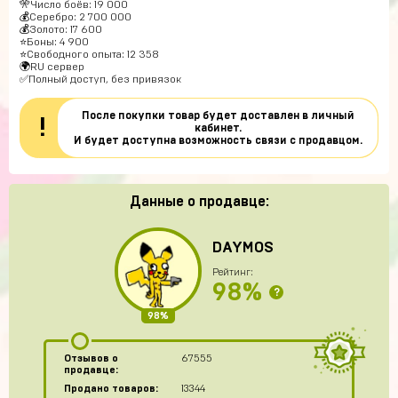
🎌Число боёв: 19 000
💰Серебро: 2 700 000
💰Золото: 17 600
⭐Боны: 4 900
⭐Свободного опыта: 12 358
🌍RU сервер
✅Полный доступ, без привязок
После покупки товар будет доставлен в личный
!
кабинет.
И будет доступна возможность связи с продавцом.
Данные о продавце:
DAYMOS
Рейтинг:
98%
?
98%
Отзывов о
67555
продавце:
Продано товаров:
13344