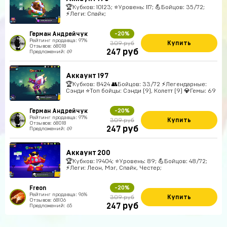
🏆Кубков: 10123; ⭐Уровень: 117; 💪Бойцов: 35/72;
⚡Леги: Спайк;
Герман Андрейчук
-20%
Рейтинг продавца: 97%
Купить
309 руб
Отзывов: 68018
руб
247
Предложений: 69
Аккаунт 197
🏆Кубков: 8424 👥Бойцов: 33/72 ⚡Легендарные:
Сэнди ⭐Топ бойцы: Сэнди (9), Колетт (9) 💎Гемы: 69
Герман Андрейчук
-20%
Рейтинг продавца: 97%
Купить
309 руб
Отзывов: 68018
руб
247
Предложений: 69
Аккаунт 200
🏆Кубков: 19404; ⭐Уровень: 89; 💪Бойцов: 48/72;
⚡Леги: Леон, Мэг, Спайк, Честер;
Freon
-20%
Рейтинг продавца: 96%
Купить
309 руб
Отзывов: 68106
руб
247
Предложений: 65