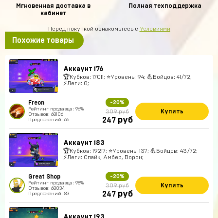
Мгновенная доставка в
Полная техподдержка
кабинет
Перед покупкой ознакомьтесь с
Условиями
Похожие товары
Аккаунт 176
🏆Кубков: 17011; ⭐Уровень: 94; 💪Бойцов: 41/72;
⚡Леги: 0;
Freon
-20%
Рейтинг продавца: 96%
Купить
309 руб
Отзывов: 68106
руб
247
Предложений: 65
Аккаунт 183
🏆Кубков: 19217; ⭐Уровень: 137; 💪Бойцов: 43/72;
⚡Леги: Спайк, Амбер, Ворон;
Great Shop
-20%
Рейтинг продавца: 98%
Купить
309 руб
Отзывов: 68034
руб
247
Предложений: 83
Аккаунт 193