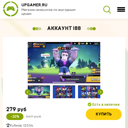
UPGAMER.RU
Магазин аккаунтов по выгодным
ценам
АККАУНТ 188
Есть в наличии
279
руб
КУПИТЬ
349 руб
-20%
🏆Кубков: 12334;