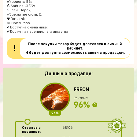
⭐Уровень: 83;
💪Бойцов: 41/72;
⚡Леги: Ворон;
⭐Звездные силы: 0;
💎Гемы: 41;
🎫 Brawl Pass
✔Доступна смена ника;
✔Доступна перепривязка аккаунта
После покупки товар будет доставлен в личный
!
кабинет.
И будет доступна возможность связи с продавцом.
Данные о продавце:
FREON
Рейтинг:
96%
?
96%
Отзывов о
68106
продавце: