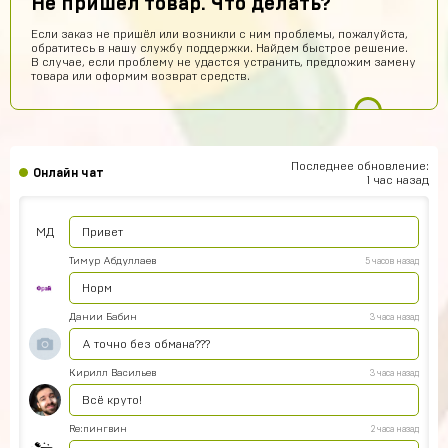
Не пришел товар. Что делать?
Помогите пожалуйста, как войти в аккаунт????
Если заказ не пришёл или возникли с ним проблемы, пожалуйста,
seruipol
8 часов назад
обратитесь в нашу службу поддержки. Найдем быстрое решение.
В случае, если проблему не удастся устранить, предложим замену
что за промо коды ?
товара или оформим возврат средств.
Новый Поэт
7 часов назад
Получил акаунт все работает
vladimirleonov155
6 часов назад
Последнее обновление:
Онлайн чат
Я купил акк
1 час назад
Максим Донченко
5 часов назад
МД
Привет
Тимур Абдуллаев
5 часов назад
Норм
Дании Бабин
3 часа назад
А точно без обмана???
Кирилл Васильев
3 часа назад
Всё круто!
Re:пингвин
2 часа назад