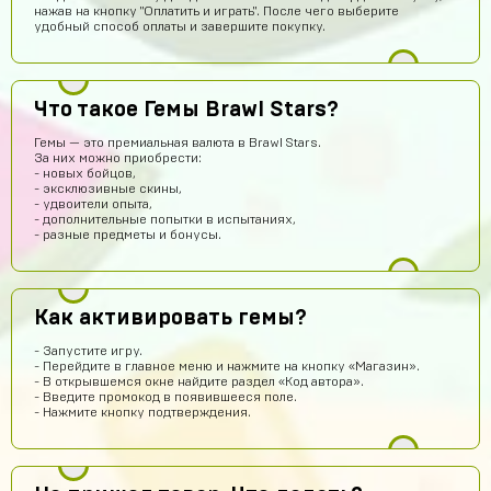
нажав на кнопку "Оплатить и играть". После чего выберите
удобный способ оплаты и завершите покупку.
Что такое Гемы Brawl Stars?
Гемы — это премиальная валюта в Brawl Stars.
За них можно приобрести:
Yaroslav Bulavintcev
15 часов назад
- новых бойцов,
- эксклюзивные скины,
Ку
- удвоители опыта,
- дополнительные попытки в испытаниях,
Тимофей Колесников
13 часов назад
- разные предметы и бонусы.
топ
chromov78
13 часов назад
Как активировать гемы?
привет
one love
12 часов назад
- Запустите игру.
- Перейдите в главное меню и нажмите на кнопку «Магазин».
имба
- В открывшемся окне найдите раздел «Код автора».
- Введите промокод в появившееся поле.
stickers01
11 часов назад
- Нажмите кнопку подтверждения.
сайт годный
Эльжан Якутов
9 часов назад