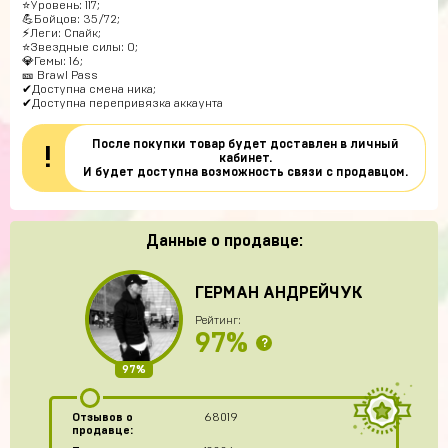
⭐Уровень: 117;
💪Бойцов: 35/72;
⚡Леги: Спайк;
⭐Звездные силы: 0;
💎Гемы: 16;
🎫 Brawl Pass
✔Доступна смена ника;
✔Доступна перепривязка аккаунта
После покупки товар будет доставлен в личный
!
кабинет.
И будет доступна возможность связи с продавцом.
Данные о продавце:
ГЕРМАН АНДРЕЙЧУК
Рейтинг:
97%
?
97%
Отзывов о
68019
продавце: