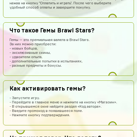
нажав на кнопку "Оплатить и играть". После чего выберите
удобный способ оплаты и завершите покупку.
Что такое Гемы Brawl Stars?
Гемы — это премиальная валюта в Brawl Stars.
Тимофей Колесников
14 часов назад
За них можно приобрести:
- новых бойцов,
топ
- эксклюзивные скины,
- удвоители опыта,
chromov78
14 часов назад
- дополнительные попытки в испытаниях,
- разные предметы и бонусы.
привет
one love
13 часов назад
имба
Как активировать гемы?
stickers01
12 часов назад
- Запустите игру.
сайт годный
- Перейдите в главное меню и нажмите на кнопку «Магазин».
- В открывшемся окне найдите раздел «Код автора».
Эльжан Якутов
11 часов назад
- Введите промокод в появившееся поле.
- Нажмите кнопку подтверждения.
Помогите пожалуйста, как войти в аккаунт????
seruipol
9 часов назад
что за промо коды ?