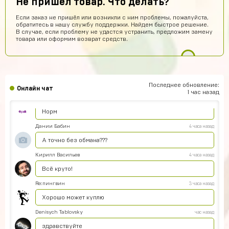
Не пришел товар. Что делать?
Новый Поэт
9 часов назад
Если заказ не пришёл или возникли с ним проблемы, пожалуйста,
обратитесь в нашу службу поддержки. Найдем быстрое решение.
Получил акаунт все работает
В случае, если проблему не удастся устранить, предложим замену
товара или оформим возврат средств.
vladimirleonov155
7 часов назад
Я купил акк
Максим Донченко
7 часов назад
МД
Привет
Последнее обновление:
Онлайн чат
1 час назад
Тимур Абдуллаев
6 часов назад
Норм
Дании Бабин
4 часа назад
А точно без обмана???
Кирилл Васильев
4 часа назад
Всё круто!
Re:пингвин
3 часа назад
Хорошо может куплю
Denisych Tablovsky
час назад
здравствуйте